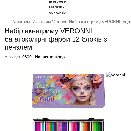
Аквагрим
Аквагрим Veronni
Набір аквагриму VERONNI градіє
Набір аквагриму VERONNI
багатоколірні фарби 12 блоків з
пензлем
Артикул:
0300
Написати відгук