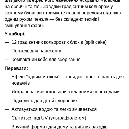
швидкого та ефектного нанесення яскравих малюнків
на обличчі та тілі. Завдяки градієнтним кольорам у
кожному блоці ви отримуєте плавні переходи відтінків
одним рухом пензля — без складних технік і
змішування фарб.
У наборі:
12 градієнтних кольорових блоків (split cake)
Пензель для нанесення
Компактний кейс для зберігання
Переваги:
Ефект “одним мазком” — швидко і просто навіть для
новачків
Яскраві насичені кольори з плавними переходами
Підходить для дітей і дорослих
Активується водою та легко змивається
Світиться під UV (ультрафіолетом)
Зручний формат для дому та виїзних заходів