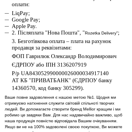
оплати:
L
iqPay;
Google Pay;
Apple Pay.
2. Післяплата "Нова Пошта", "
;
Rozetka Delivery"
3. Безготівкова оплата – плата на рахунок
продавця за реквізитами:
ФОП Гаврилюк Олександр Володимирович
ЄДРПОУ або ІПН 3136207919
Р/р UA843052990000026000034917140
АТ КБ "ПРИВАТБАНК" (ЄДРПОУ банку
14360570, код банку 305299).
Ваше повне задоволення є нашою метою №1. Щодня ми
отримуємо натхнення служити світовій спільноті творчих
людей. Ви допомагаєте створити бренд Mellior кращим і ми
робимо це завдяки Вам. Для нас надзвичайно важливо, щоб
наша продукція повністю відповідала Вашим очікуванням.
Якщо ви не на 100% задоволені своєю покупкою, Ви можете