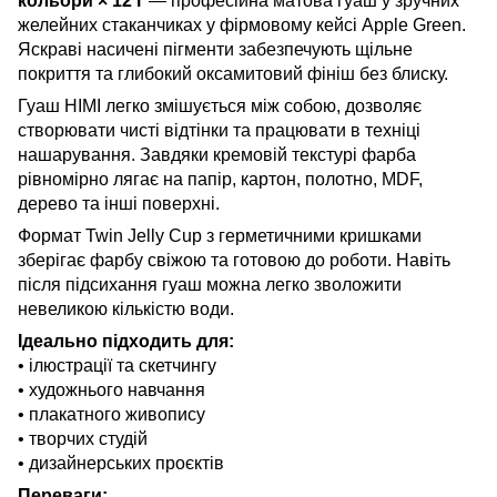
кольори × 12 г
— професійна матова гуаш у зручних
желейних стаканчиках у фірмовому кейсі Apple Green.
Яскраві насичені пігменти забезпечують щільне
покриття та глибокий оксамитовий фініш без блиску.
Гуаш HIMI легко змішується між собою, дозволяє
створювати чисті відтінки та працювати в техніці
нашарування. Завдяки кремовій текстурі фарба
рівномірно лягає на папір, картон, полотно, MDF,
дерево та інші поверхні.
Формат Twin Jelly Cup з герметичними кришками
зберігає фарбу свіжою та готовою до роботи. Навіть
після підсихання гуаш можна легко зволожити
невеликою кількістю води.
Ідеально підходить для:
• ілюстрації та скетчингу
• художнього навчання
• плакатного живопису
• творчих студій
• дизайнерських проєктів
Переваги: