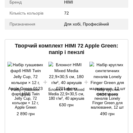
Бренд
HIMI
Кількість кольорів
72
Призначення
Для хобі
,
Професійний
Творчий комплект HIMI 72 Apple Green:
папір і пензлі
Набір гуашевих
Блокнот HIMI Mixed
Набір круглих
фарб HIMI Twin
Media 22,9×30,5 см,
синтетичних
Jelly Cup, 72
180 г/м², 40 аркушів
пензлів Lonely
T
кольори × 12 г,
Finger Green для
630 грн
Apple Green
малювання, 12 шт
2 890 грн
490 грн