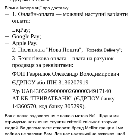
Більше інформації про доставку
1. Онлайн-оплата — можливі наступні варіанти
оплати:
L
iqPay;
Google Pay;
Apple Pay.
2. Післяплата "Нова Пошта", "
;
Rozetka Delivery"
3. Безготівкова оплата – плата на рахунок
продавця за реквізитами:
ФОП Гаврилюк Олександр Володимирович
ЄДРПОУ або ІПН 3136207919
Р/р UA843052990000026000034917140
АТ КБ "ПРИВАТБАНК" (ЄДРПОУ банку
14360570, код банку 305299).
Ваше повне задоволення є нашою метою №1. Щодня ми
отримуємо натхнення служити світовій спільноті творчих
людей. Ви допомагаєте створити бренд Mellior кращим і ми
робимо це завдяки Вам. Для нас надзвичайно важливо, щоб