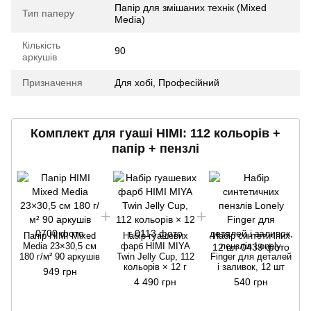
Папір для змішаних технік (Mixed
Тип паперу
Media)
Кількість
90
аркушів
Призначення
Для хобі
,
Професійний
Комплект для гуаші HIMI: 112 кольорів +
папір + пензлі
Папір HIMI Mixed
Набір гуашевих
Набір синтетичних
Media 23×30,5 см
фарб HIMI MIYA
пензлів Lonely
180 г/м² 90 аркушів
Twin Jelly Cup, 112
Finger для деталей
кольорів × 12 г
і заливок, 12 шт
949 грн
4 490 грн
540 грн