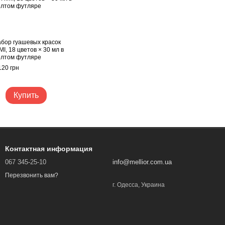
бор гуашевых красок
MI, 18 цветов × 30 мл в
лтом футляре
120 грн
Купить
Контактная информация
067 345-25-10
info@mellior.com.ua
Перезвонить вам?
г. Одесса, Украина