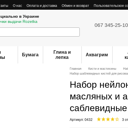
такты
О нас
Оплата и доставка
Обмен и возврат
Пользовательское с
ициально в Украине
очки выдачи Rozetka
067 345-25-10
и
Глина и
Бумага
Аквагрим
ны
лепка
к
Главная
Кисти и мастихины
На
Набор шаблевидных кистей для рисован
Набор нейлон
масляных и а
саблевидные,
Артикул: 0432
3 о