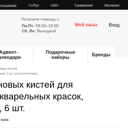
Сравнение
Укр
Рус
UAH
Желания
оглашение
Получите помощь с:
Мой заказ
Вход
Пн-Пт:
09:00–18:00
Сб,
Вс:
Выходной
Адвент-
Подарочные
Бренды
алендари
наборы
боры кистей
ия, 6 шт (синтетические)
овых кистей для
кварельных красок,
 6 шт.
тзыва