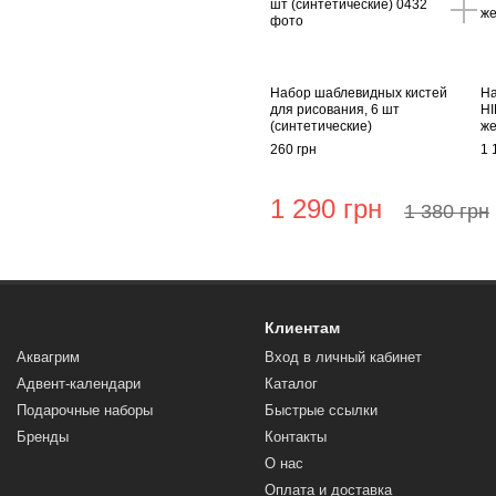
Набор шаблевидных кистей
На
для рисования, 6 шт
HI
(синтетические)
же
260 грн
1 
1 290 грн
1 380 грн
Клиентам
Аквагрим
Вход в личный кабинет
Адвент-календари
Каталог
Подарочные наборы
Быстрые ссылки
Бренды
Контакты
О нас
Оплата и доставка