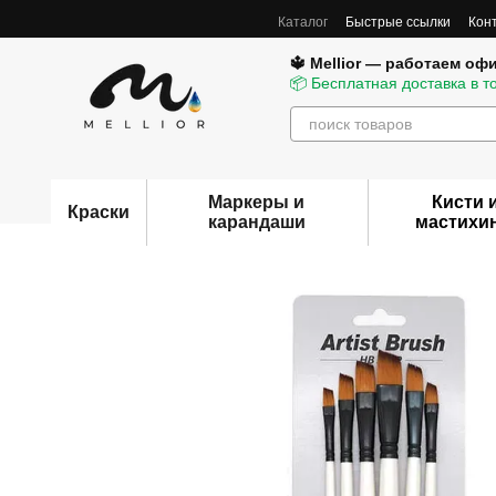
Перейти к основному контенту
Каталог
Быстрые ссылки
Кон
🔱 Mellior — работаем оф
📦 Бесплатная доставка в т
Маркеры и
Кисти 
Краски
карандаши
мастихи